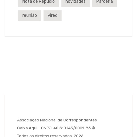
Nota de Repúdio
novidades
Parceria
reunião
vired
Associação Nacional de Correspondentes
Caixa Aqui - CNPJ: 40.810.143/0001-83 ©
Todos os direitos reservados. 2026