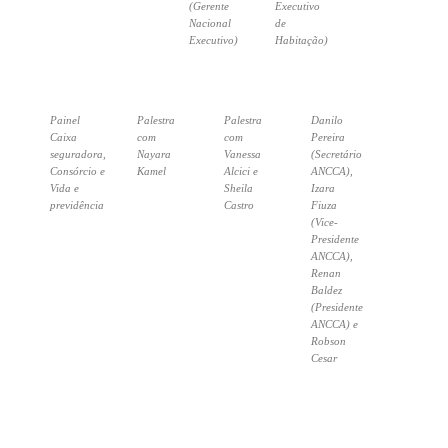
(Gerente
Executivo
Nacional
de
Executivo)
Habitação)
Painel
Palestra
Palestra
Danilo
Caixa
com
com
Pereira
seguradora,
Nayara
Vanessa
(Secretário
Consórcio e
Kamel
Alcici e
ANCCA),
Vida e
Sheila
Izara
previdência
Castro
Fiuza
(Vice-
Presidente
ANCCA),
Renan
Baldez
(Presidente
ANCCA) e
Robson
Cesar