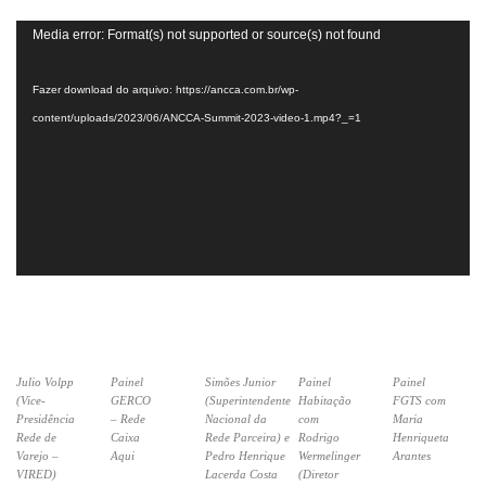
Tocador
Media error: Format(s) not supported or source(s) not found
de
vídeo
Fazer download do arquivo: https://ancca.com.br/wp-
content/uploads/2023/06/ANCCA-Summit-2023-video-1.mp4?_=1
Julio Volpp
Painel
Simões Junior
Painel
Painel
(Vice-
GERCO
(Superintendente
Habitação
FGTS com
Presidência
– Rede
Nacional da
com
Maria
Rede de
Caixa
Rede Parceira) e
Rodrigo
Henriqueta
Varejo –
Aqui
Pedro Henrique
Wermelinger
Arantes
VIRED)
Lacerda Costa
(Diretor